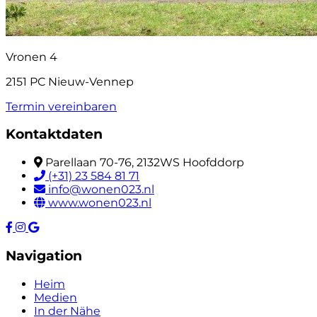
Vronen 4
2151 PC Nieuw-Vennep
Termin vereinbaren
Kontaktdaten
Parellaan 70-76, 2132WS Hoofddorp
(+31) 23 584 81 71
info@wonen023.nl
www.wonen023.nl
Navigation
Heim
Medien
In der Nähe