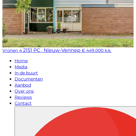
2151 PC · Nieuw-Vennep
Vronen 4
€ 449.000 k.k.
Home
Media
In de buurt
Documenten
Aanbod
Over ons
Reviews
Contact