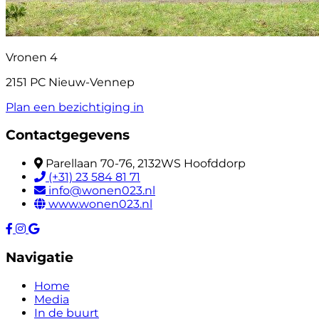
Vronen 4
2151 PC Nieuw-Vennep
Plan een bezichtiging in
Contactgegevens
Parellaan 70-76, 2132WS Hoofddorp
(+31) 23 584 81 71
info@wonen023.nl
www.wonen023.nl
Navigatie
Home
Media
In de buurt