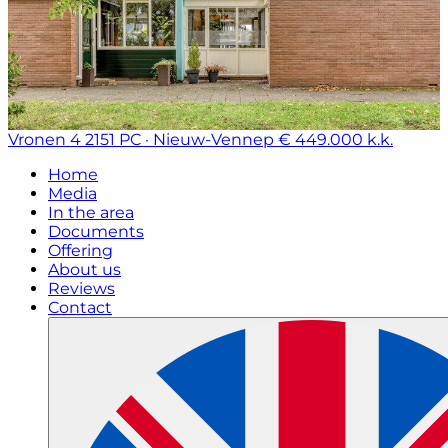
Vronen 4
2151 PC · Nieuw-Vennep
€ 449.000 k.k.
Home
Media
In the area
Documents
Offering
About us
Reviews
Contact