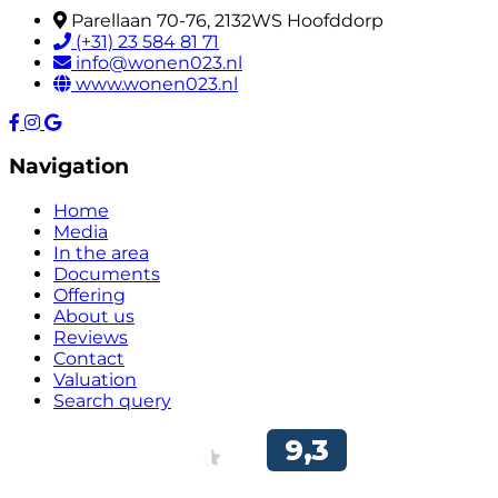
Parellaan 70-76, 2132WS Hoofddorp
(+31) 23 584 81 71
info@wonen023.nl
www.wonen023.nl
Navigation
Home
Media
In the area
Documents
Offering
About us
Reviews
Contact
Valuation
Search query